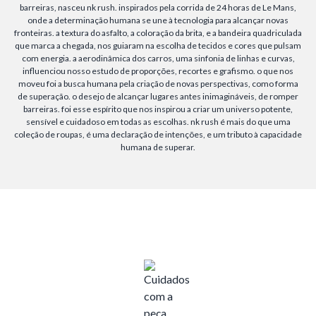
barreiras, nasceu nk rush. inspirados pela corrida de 24 horas de Le Mans,
onde a determinação humana se une à tecnologia para alcançar novas
fronteiras. a textura do asfalto, a coloração da brita, e a bandeira quadriculada
que marca a chegada, nos guiaram na escolha de tecidos e cores que pulsam
com energia. a aerodinâmica dos carros, uma sinfonia de linhas e curvas,
influenciou nosso estudo de proporções, recortes e grafismo. o que nos
moveu foi a busca humana pela criação de novas perspectivas, como forma
de superação. o desejo de alcançar lugares antes inimagináveis, de romper
barreiras. foi esse espírito que nos inspirou a criar um universo potente,
sensível e cuidadoso em todas as escolhas. nk rush é mais do que uma
coleção de roupas, é uma declaração de intenções, e um tributo à capacidade
humana de superar.