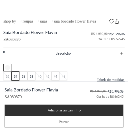
shop by
roupas
saias
saia bordado flower flavia
Saia Bordado Flower Flavia
R$ 4.990,90
•
R$ 1.996,36
Ou 3x de R$ 665.45
SA080870
descrição
32
34
36
38
40
42
44
46
Tabela de medidas
Saia Bordado Flower Flavia
R$ 4.990,90
•
R$ 1.996,36
Ou 3x de R$ 665.45
SA080870
Adicionar ao carrinho
Provar