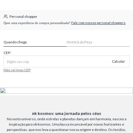
Personal shopper
Fale com nossos personal shoppers
Quer uma experiência de compra personalizada?
Quando chega
História da Peça
CEP:
Calcular
Não sei meu CEP
nk kosmos: uma jornada pelos céus
No vasto universo, onde estrelas e planetas dançam em harmonia, nasceu a
inspiração para nk kosmos. Uma busca incansável por novos horizontes e
perspectivas, que nos leva a questionar nossa origem e destino. Os tecidos,