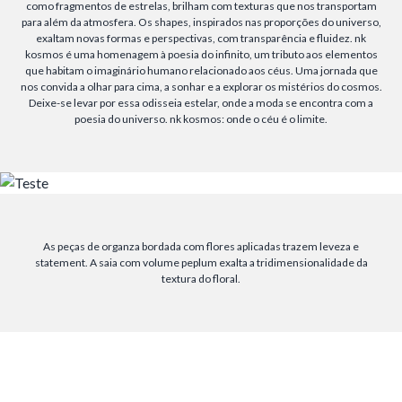
como fragmentos de estrelas, brilham com texturas que nos transportam
para além da atmosfera. Os shapes, inspirados nas proporções do universo,
exaltam novas formas e perspectivas, com transparência e fluidez. nk
kosmos é uma homenagem à poesia do infinito, um tributo aos elementos
que habitam o imaginário humano relacionado aos céus. Uma jornada que
nos convida a olhar para cima, a sonhar e a explorar os mistérios do cosmos.
Deixe-se levar por essa odisseia estelar, onde a moda se encontra com a
poesia do universo. nk kosmos: onde o céu é o limite.
As peças de organza bordada com flores aplicadas trazem leveza e
statement. A saia com volume peplum exalta a tridimensionalidade da
textura do floral.