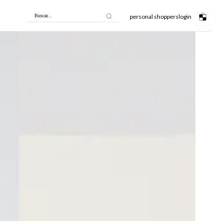
personal shoppers
login
Buscar...