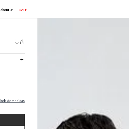
about us
SALE
abela de medidas