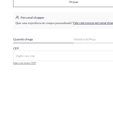
Provar
higienópolis
Personal shopper
Fale com nossos personal sho
Quer uma experiência de compra personalizada?
Quando chega
História da Peça
CEP:
Não sei meu CEP