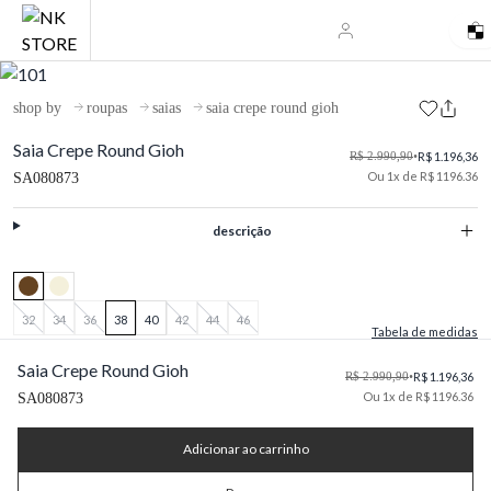
shop by
roupas
saias
saia crepe round gioh
Saia Crepe Round Gioh
R$ 2.990,90
•
R$ 1.196,36
Ou 1x de R$ 1196.36
SA080873
descrição
32
34
36
38
40
42
44
46
Tabela de medidas
Saia Crepe Round Gioh
R$ 2.990,90
•
R$ 1.196,36
Ou 1x de R$ 1196.36
SA080873
Adicionar ao carrinho