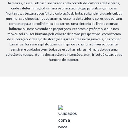
barreiras, nasceu nk rush. inspirados pela corrida de 24 horas de Le Mans,
onde a determinação humana se une à tecnologia para alcançar novas
fronteiras. a textura do asfalto, a coloração da brita, e a bandeira quadriculada
que marca a chegada, nos guiaram na escolha de tecidos e cores que pulsam
com energia. a aerodinâmica dos carros, uma sinfonia de linhas e curvas,
influenciou nosso estudo de proporções, recortes e grafismo. o que nos
moveu foi a busca humana pela criação de novas perspectivas, como forma
de superação. o desejo de alcançar lugares antes inimagináveis, de romper
barreiras. foi esse espírito que nos inspirou a criar um universo potente,
sensível e cuidadoso em todas as escolhas. nk rush é mais do que uma
coleção de roupas, é uma declaração de intenções, e um tributo à capacidade
humana de superar.