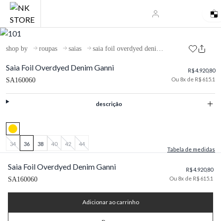
shop by
roupas
saias
saia foil overdyed denim ganni
Saia Foil Overdyed Denim Ganni
R$ 4.920,80
Ou 8x de R$ 615.1
SA160060
descrição
34
36
38
40
42
44
Tabela de medidas
Saia Foil Overdyed Denim Ganni
R$ 4.920,80
Ou 8x de R$ 615.1
SA160060
Adicionar ao carrinho