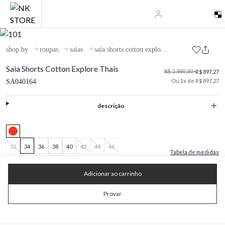
shop by
roupas
saias
saia shorts cotton explore thais
Saia Shorts Cotton Explore Thais
R$ 2.990,90
•
R$ 897,27
Ou 1x de R$ 897.27
SA040164
descrição
32
34
36
38
40
42
44
46
Tabela de medidas
Adicionar ao carrinho
Provar