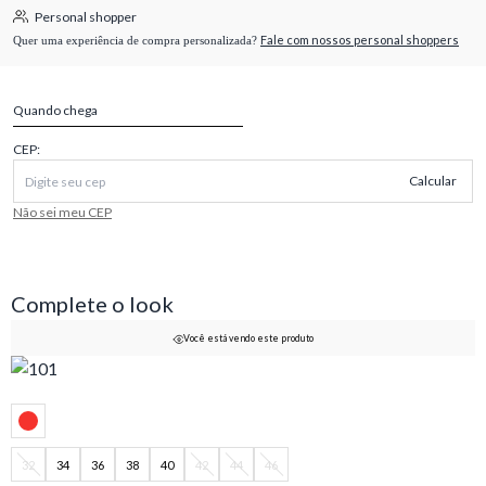
Personal shopper
Fale com nossos personal shoppers
Quer uma experiência de compra personalizada?
Quando chega
CEP:
Calcular
Não sei meu CEP
Complete o look
Você está vendo este produto
32
34
36
38
40
42
44
46