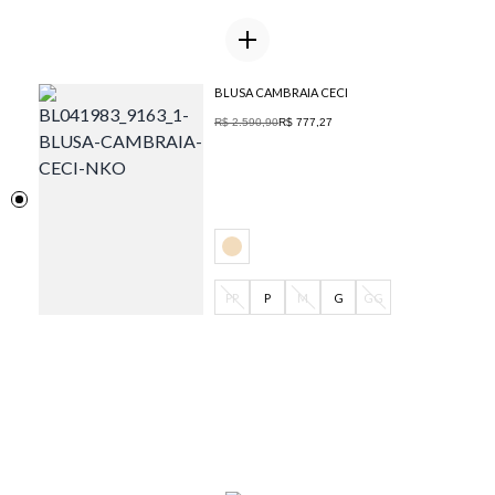
BLUSA CAMBRAIA CECI
R$ 2.590,90
R$ 777,27
PP
P
M
G
GG