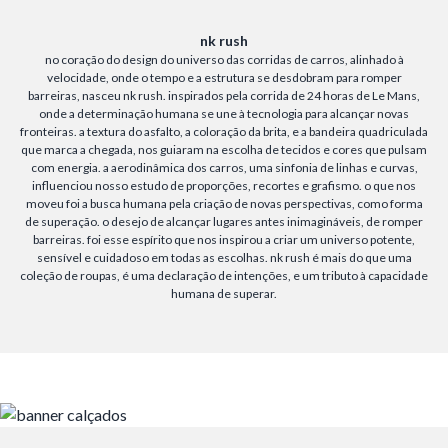
nk rush
no coração do design do universo das corridas de carros, alinhado à
velocidade, onde o tempo e a estrutura se desdobram para romper
barreiras, nasceu nk rush. inspirados pela corrida de 24 horas de Le Mans,
onde a determinação humana se une à tecnologia para alcançar novas
fronteiras. a textura do asfalto, a coloração da brita, e a bandeira quadriculada
que marca a chegada, nos guiaram na escolha de tecidos e cores que pulsam
com energia. a aerodinâmica dos carros, uma sinfonia de linhas e curvas,
influenciou nosso estudo de proporções, recortes e grafismo. o que nos
moveu foi a busca humana pela criação de novas perspectivas, como forma
de superação. o desejo de alcançar lugares antes inimagináveis, de romper
barreiras. foi esse espírito que nos inspirou a criar um universo potente,
sensível e cuidadoso em todas as escolhas. nk rush é mais do que uma
coleção de roupas, é uma declaração de intenções, e um tributo à capacidade
humana de superar.