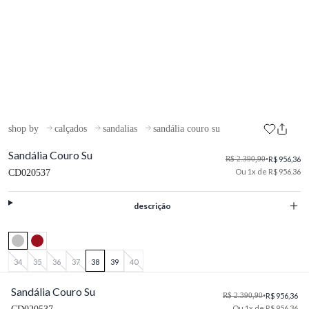
shop by
calçados
sandalias
sandália couro su
Sandália Couro Su
R$ 2.390,90
•
R$ 956,36
Ou 1x de R$ 956.36
CD020537
descrição
34
35
36
37
38
39
40
Sandália Couro Su
R$ 2.390,90
•
R$ 956,36
Ou 1x de R$ 956.36