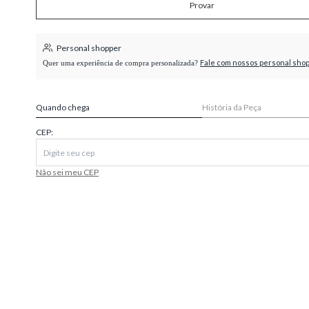
Provar
higienópolis
Personal shopper
Fale com nossos personal sho
Quer uma experiência de compra personalizada?
Quando chega
História da Peça
CEP:
Não sei meu CEP