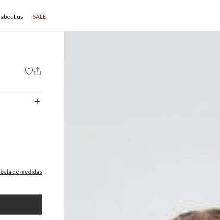
about us
SALE
abela de medidas