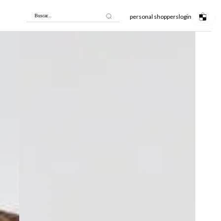
personal shoppers
login
Buscar...