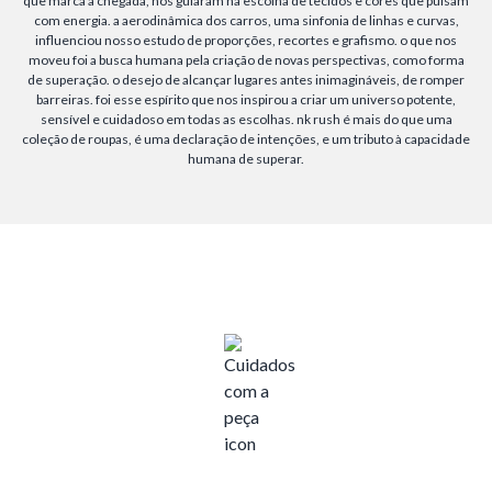
que marca a chegada, nos guiaram na escolha de tecidos e cores que pulsam
com energia. a aerodinâmica dos carros, uma sinfonia de linhas e curvas,
influenciou nosso estudo de proporções, recortes e grafismo. o que nos
moveu foi a busca humana pela criação de novas perspectivas, como forma
de superação. o desejo de alcançar lugares antes inimagináveis, de romper
barreiras. foi esse espírito que nos inspirou a criar um universo potente,
sensível e cuidadoso em todas as escolhas. nk rush é mais do que uma
coleção de roupas, é uma declaração de intenções, e um tributo à capacidade
humana de superar.