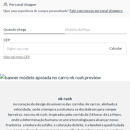
Personal shopper
Fale com nossos personal shoppers
Quer uma experiência de compra personalizada?
Quando chega
História da Peça
CEP:
Calcular
Não sei meu CEP
nk rush
no coração do design do universo das corridas de carros, alinhado à
velocidade, onde o tempo e a estrutura se desdobram para romper
barreiras, nasceu nk rush. inspirados pela corrida de 24 horas de Le Mans,
onde a determinação humana se une à tecnologia para alcançar novas
fronteiras. a textura do asfalto, a coloração da brita, e a bandeira quadriculada