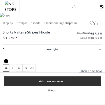
shop by
roupas
shorts
shorts vintage stripes nicole
Shorts Vintage Stripes Nicole
R$ 1.790,90
•
R$ 716,36
Ou 1x de R$ 716.36
SH122882
descrição
PP
P
M
G
GG
Tabela de medidas
Adicionar ao carrinho
Provar