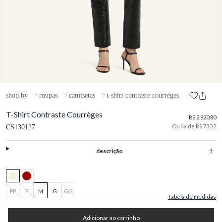
shop by
roupas
camisetas
t-shirt contraste courrèges
T-Shirt Contraste Courrèges
R$ 2.920,80
Ou 4x de R$ 730.2
CS130127
descrição
PP
P
M
G
GG
Tabela de medidas
Adicionar ao carrinho