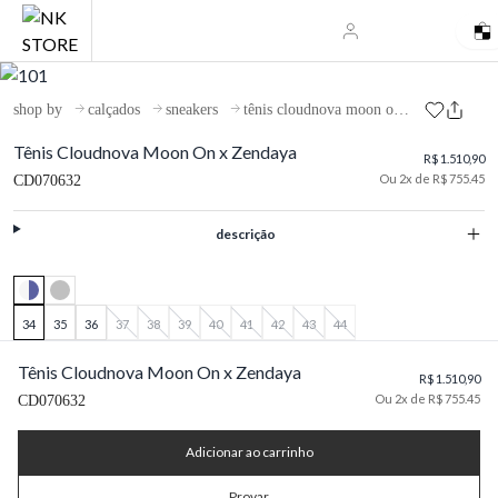
shop by
calçados
sneakers
tênis cloudnova moon on x zendaya
Tênis Cloudnova Moon On x Zendaya
R$ 1.510,90
Ou 2x de R$ 755.45
CD070632
descrição
34
35
36
37
38
39
40
41
42
43
44
Tênis Cloudnova Moon On x Zendaya
R$ 1.510,90
Ou 2x de R$ 755.45
CD070632
Adicionar ao carrinho
Provar