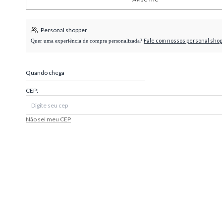
higienópolis
Personal shopper
Fale com nossos personal sho
Quer uma experiência de compra personalizada?
Quando chega
CEP:
Não sei meu CEP