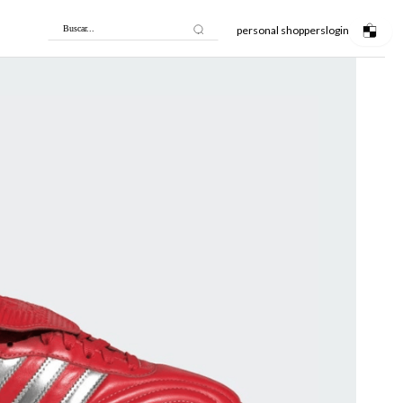
personal shoppers
login
Buscar...