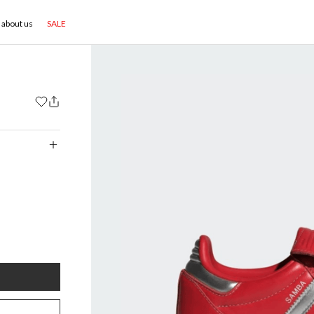
about us
SALE