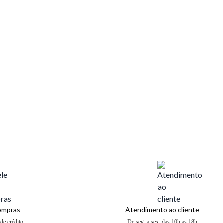
compras
Atendimento ao cliente
de crédito
De seg. a sex. das 10h as 18h