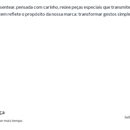
presentear. pensada com carinho, reúne peças especiais que transmi
tem reflete o propósito da nossa marca: transformar gestos simp
ça
Sai
or mais tempo.