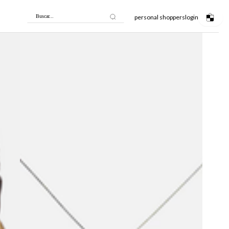
personal shoppers
login
Buscar...