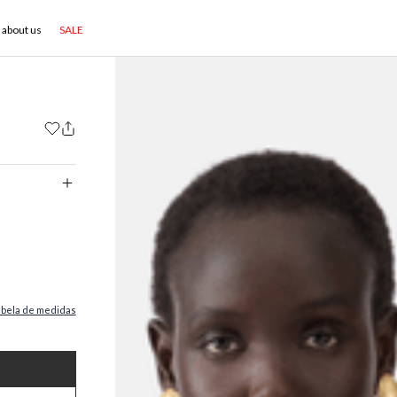
about us
SALE
abela de medidas