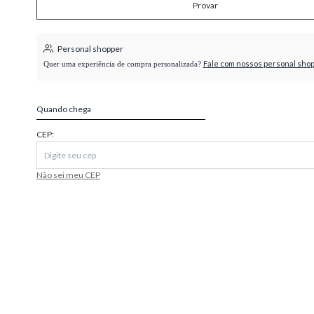
Provar
higienópolis
Personal shopper
Fale com nossos personal sho
Quer uma experiência de compra personalizada?
Quando chega
CEP:
Não sei meu CEP