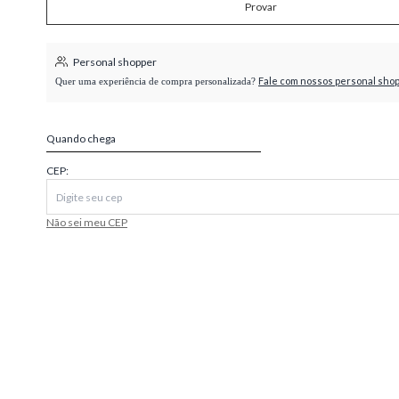
Provar
higienópolis
Personal shopper
Fale com nossos personal sho
Quer uma experiência de compra personalizada?
Quando chega
CEP:
Não sei meu CEP