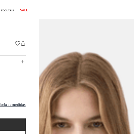
about us
SALE
abela de medidas