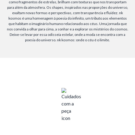
como fragmentos de estrelas, brilham com texturas que nos transportam
para além da atmosfera. Os shapes, inspirados nas proporções do universo,
exaltam novas formas e perspectivas, com transparência e fluidez. nk
kosmos é uma homenagem à poesia do infinito, um tributo aos elementos
que habitam o imaginário humano relacionado aos céus. Uma jornada que
nos convida a olhar para cima, a sonhar e a explorar os mistérios do cosmos.
Deixe-se levar por essa odisseia estelar, onde a moda se encontra com a
poesia do universo. nk kosmos: onde o céu é o limite.