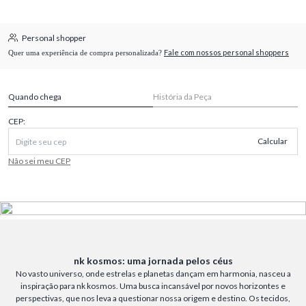
Personal shopper
Fale com nossos personal shoppers
Quer uma experiência de compra personalizada?
Quando chega
História da Peça
CEP:
Calcular
Não sei meu CEP
nk kosmos: uma jornada pelos céus
No vasto universo, onde estrelas e planetas dançam em harmonia, nasceu a
inspiração para nk kosmos. Uma busca incansável por novos horizontes e
perspectivas, que nos leva a questionar nossa origem e destino. Os tecidos,