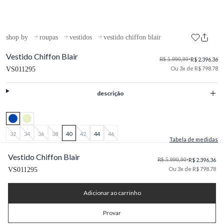
shop by
roupas
vestidos
vestido chiffon blair
Vestido Chiffon Blair
R$ 5.990,90
•
R$ 2.396,36
Ou 3x de R$ 798.78
VS011295
descrição
32
34
36
38
40
42
44
46
Tabela de medidas
Vestido Chiffon Blair
R$ 5.990,90
•
R$ 2.396,36
Ou 3x de R$ 798.78
VS011295
Adicionar ao carrinho
Provar