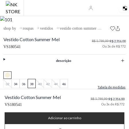
shop by
roupas
vestidos
vestido cotton summer mel
Vestido Cotton Summer Mel
R$ 5.790,00
•
R$ 2.316,00
Ou 3x de R$ 772
VS180541
descrição
32
34
36
38
40
42
44
46
Tabela de medidas
Vestido Cotton Summer Mel
R$ 5.790,00
•
R$ 2.316,00
Ou 3x de R$ 772
VS180541
Adicionar ao carrinho