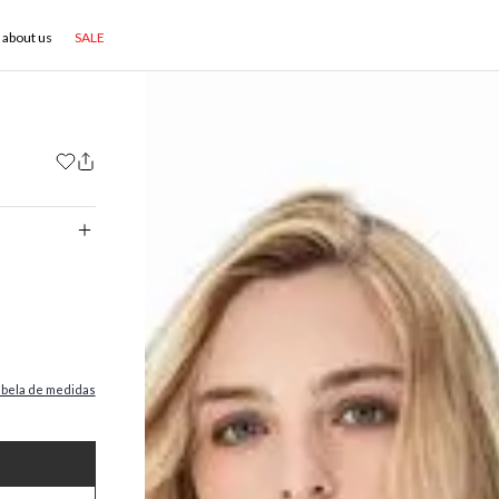
about us
SALE
abela de medidas