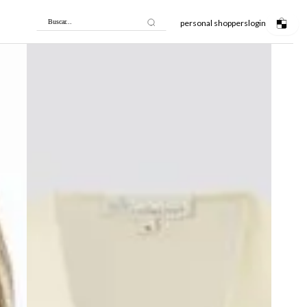
personal shoppers
login
Buscar...