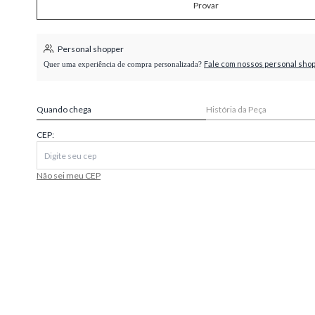
Provar
higienópolis
Personal shopper
Fale com nossos personal sho
Quer uma experiência de compra personalizada?
Quando chega
História da Peça
CEP:
Não sei meu CEP