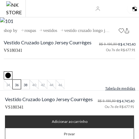
shop by
roupas
vestidos
vestido cruzado longo jersey courrèges
Vestido Cruzado Longo Jersey Courrèges
R$ 9.490,80
•
R$ 4.745,40
Ou 7x de R$ 677.91
VS180341
34
36
38
40
42
44
46
Tabela de medidas
Vestido Cruzado Longo Jersey Courrèges
R$ 9.490,80
•
R$ 4.745,40
Ou 7x de R$ 677.91
VS180341
Adicionar ao carrinho
Provar