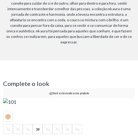
convite para cuidar de si e do outro, olhar para dentro e para fora, sentir
intensamente e transbordar o melhor das pessoas. a coleção nk aura é uma
jornada de contraste e harmonia, onde a leveza encontra a estrutura, a
alfaiataria se encontra com a seda, o couro se mistura com o brilho. é um
convite para pensar fora da caixa, para se vestir e se comunicar de forma
única e autêntica. nk aura foi pensada para aqueles que sonham, e que fazem
os sonhos se realizarem, para aqueles que buscam a liberdade de ser e de se
expressar.
Complete o look
Você está vendo este produto
32
34
36
38
40
42
44
46