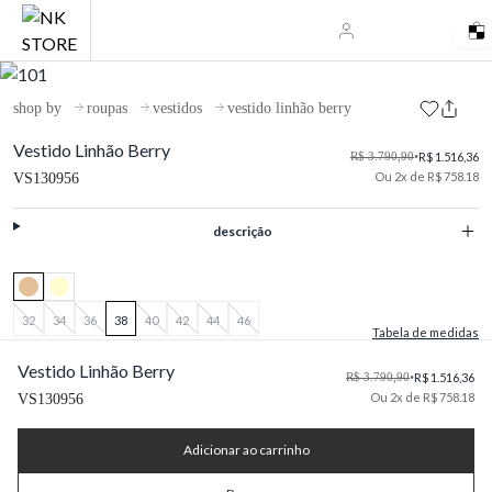
shop by
roupas
vestidos
vestido linhão berry
Vestido Linhão Berry
R$ 3.790,90
•
R$ 1.516,36
Ou 2x de R$ 758.18
VS130956
descrição
32
34
36
38
40
42
44
46
Tabela de medidas
Vestido Linhão Berry
R$ 3.790,90
•
R$ 1.516,36
Ou 2x de R$ 758.18
VS130956
Adicionar ao carrinho