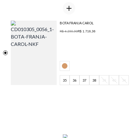
BOTA FRANJA CAROL
R$ 4.290,90
R$ 1.716,36
35
36
37
38
39
40
34