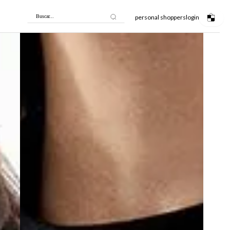
personal shoppers
login
Buscar...