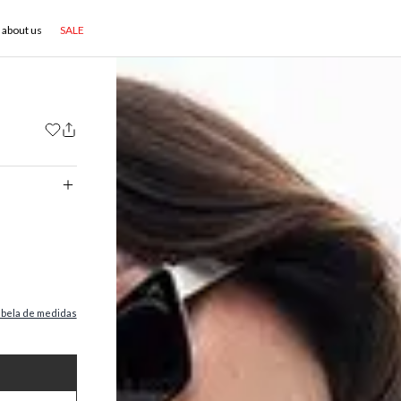
about us
SALE
abela de medidas