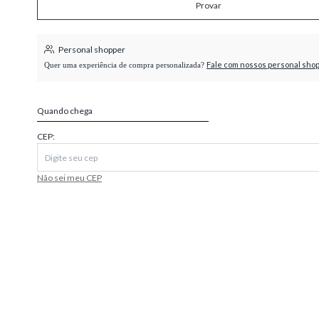
Provar
higienópolis
Personal shopper
Fale com nossos personal sho
Quer uma experiência de compra personalizada?
Quando chega
CEP:
Não sei meu CEP