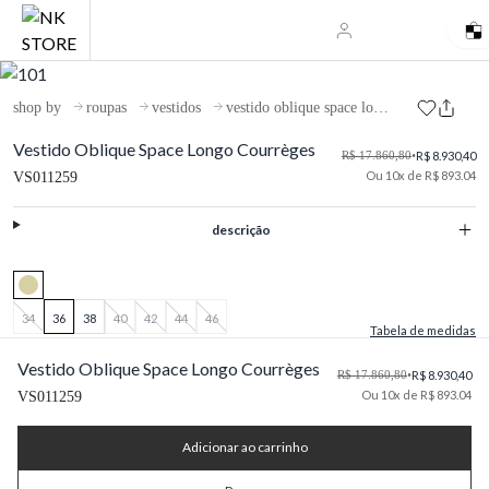
shop by
roupas
vestidos
vestido oblique space longo courrèges
Vestido Oblique Space Longo Courrèges
R$ 17.860,80
•
R$ 8.930,40
Ou 10x de R$ 893.04
VS011259
descrição
34
36
38
40
42
44
46
Tabela de medidas
Vestido Oblique Space Longo Courrèges
R$ 17.860,80
•
R$ 8.930,40
Ou 10x de R$ 893.04
VS011259
Adicionar ao carrinho