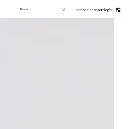
personal shoppers
login
Buscar...