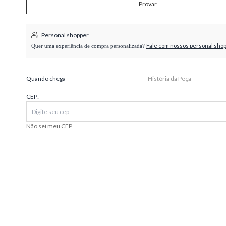
Provar
higienópolis
Personal shopper
Fale com nossos personal sho
Quer uma experiência de compra personalizada?
Quando chega
História da Peça
CEP:
Não sei meu CEP