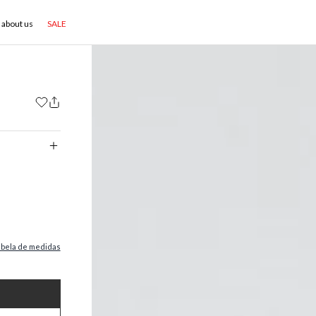
about us
SALE
abela de medidas