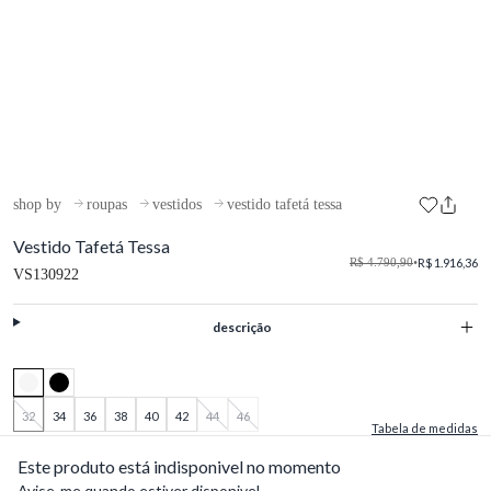
shop by
roupas
vestidos
vestido tafetá tessa
Vestido Tafetá Tessa
R$ 4.790,90
•
R$ 1.916,36
VS130922
descrição
32
34
36
38
40
42
44
46
Tabela de medidas
Este produto está indisponivel no momento
Avise-me quando estiver disponivel