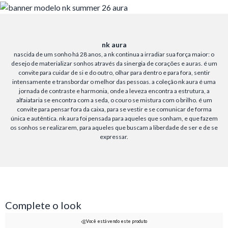
nk aura
nascida de um sonho há 28 anos, a nk continua a irradiar sua força maior: o
desejo de materializar sonhos através da sinergia de corações e auras. é um
convite para cuidar de si e do outro, olhar para dentro e para fora, sentir
intensamente e transbordar o melhor das pessoas. a coleção nk aura é uma
jornada de contraste e harmonia, onde a leveza encontra a estrutura, a
alfaiataria se encontra com a seda, o couro se mistura com o brilho. é um
convite para pensar fora da caixa, para se vestir e se comunicar de forma
única e autêntica. nk aura foi pensada para aqueles que sonham, e que fazem
os sonhos se realizarem, para aqueles que buscam a liberdade de ser e de se
expressar.
Complete o look
Você está vendo este produto