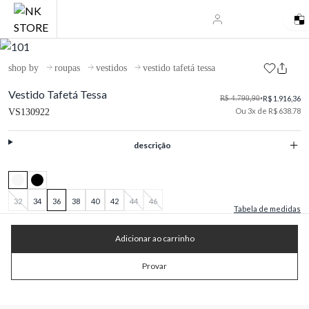
shop by
roupas
vestidos
vestido tafetá tessa
Vestido Tafetá Tessa
R$ 4.790,90
•
R$ 1.916,36
Ou 3x de R$ 638.78
VS130922
descrição
32
34
36
38
40
42
44
46
Tabela de medidas
Adicionar ao carrinho
Provar