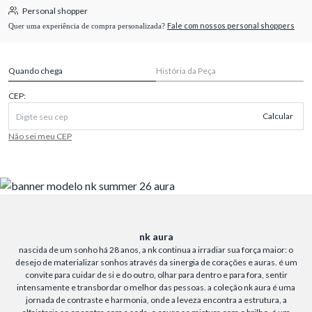
Personal shopper
Fale com nossos personal shoppers
Quer uma experiência de compra personalizada?
Quando chega
História da Peça
CEP:
Calcular
Não sei meu CEP
nk aura
nascida de um sonho há 28 anos, a nk continua a irradiar sua força maior: o
desejo de materializar sonhos através da sinergia de corações e auras. é um
convite para cuidar de si e do outro, olhar para dentro e para fora, sentir
intensamente e transbordar o melhor das pessoas. a coleção nk aura é uma
jornada de contraste e harmonia, onde a leveza encontra a estrutura, a