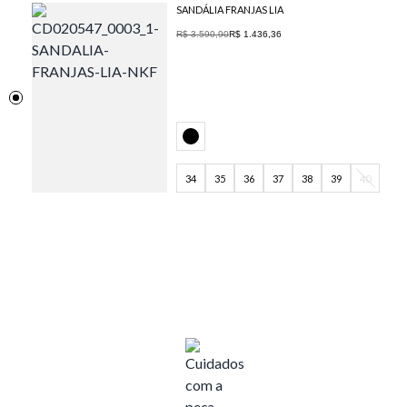
SANDÁLIA FRANJAS LIA
R$ 3.590,90
R$ 1.436,36
34
35
36
37
38
39
40