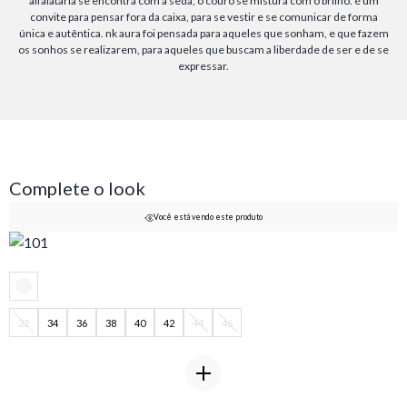
alfaiataria se encontra com a seda, o couro se mistura com o brilho. é um
convite para pensar fora da caixa, para se vestir e se comunicar de forma
única e autêntica. nk aura foi pensada para aqueles que sonham, e que fazem
os sonhos se realizarem, para aqueles que buscam a liberdade de ser e de se
expressar.
Complete o look
Você está vendo este produto
32
34
36
38
40
42
44
46