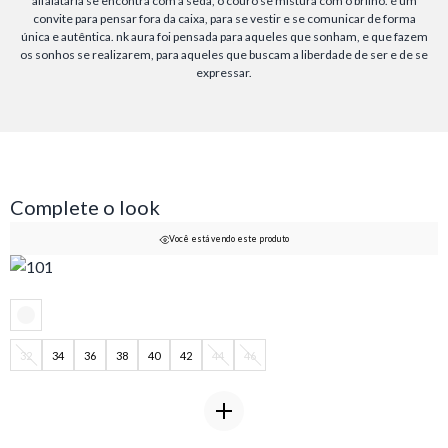
alfaiataria se encontra com a seda, o couro se mistura com o brilho. é um
convite para pensar fora da caixa, para se vestir e se comunicar de forma
única e autêntica. nk aura foi pensada para aqueles que sonham, e que fazem
os sonhos se realizarem, para aqueles que buscam a liberdade de ser e de se
expressar.
Complete o look
Você está vendo este produto
32
34
36
38
40
42
44
46