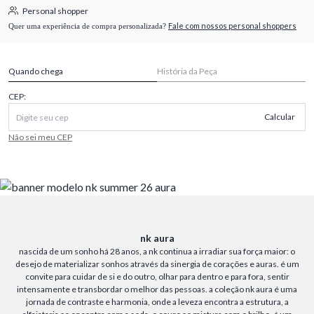
Personal shopper
Fale com nossos personal shoppers
Quer uma experiência de compra personalizada?
Quando chega
História da Peça
CEP:
Calcular
Não sei meu CEP
nk aura
nascida de um sonho há 28 anos, a nk continua a irradiar sua força maior: o
desejo de materializar sonhos através da sinergia de corações e auras. é um
convite para cuidar de si e do outro, olhar para dentro e para fora, sentir
intensamente e transbordar o melhor das pessoas. a coleção nk aura é uma
jornada de contraste e harmonia, onde a leveza encontra a estrutura, a