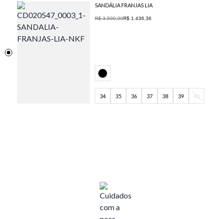
SANDÁLIA FRANJAS LIA
R$ 3.590,90
R$ 1.436,36
34
35
36
37
38
39
40