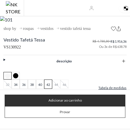
shop by
roupas
vestidos
vestido tafetá tessa
Vestido Tafetá Tessa
R$ 4.790,90
•
R$ 1.916,36
Ou 3x de R$ 638.78
VS130922
descrição
32
34
36
38
40
42
44
46
Tabela de medidas
Adicionar ao carrinho
Provar