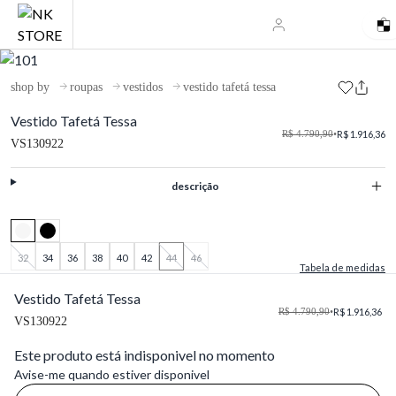
shop by
roupas
vestidos
vestido tafetá tessa
Vestido Tafetá Tessa
R$ 4.790,90
•
R$ 1.916,36
VS130922
descrição
32
34
36
38
40
42
44
46
Tabela de medidas
Vestido Tafetá Tessa
R$ 4.790,90
•
R$ 1.916,36
VS130922
Este produto está indisponivel no momento
Avise-me quando estiver disponivel