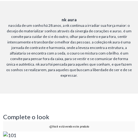
nk aura
nascida de um sonho há 28 anos, a nk continua a irradiar sua força maior: o
desejo de materializar sonhos através da sinergia de corações e auras. é um
convite para cuidar de si e do outro, olhar para dentro e para fora, sentir
intensamente e transbordar o melhor das pessoas. a coleção nk aura é uma
jornada de contraste e harmonia, onde a leveza encontra a estrutura, a
alfaiataria se encontra com a seda, o couro se mistura com o brilho. é um
convite para pensar fora da caixa, para se vestir e se comunicar de forma
única e autêntica. nk aura foi pensada para aqueles que sonham, e que fazem
os sonhos se realizarem, para aqueles que buscam a liberdade de ser e de se
expressar.
Complete o look
Você está vendo este produto