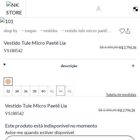
shop by
roupas
vestidos
vestido tule micro paetê lia
Vestido Tule Micro Paetê Lia
R$ 6.990,90
•
R$ 2.796,36
VS180542
descrição
32
34
36
38
40
42
44
46
Tabela de medidas
Vestido Tule Micro Paetê Lia
R$ 6.990,90
•
R$ 2.796,36
VS180542
Este produto está indisponivel no momento
Avise-me quando estiver disponivel