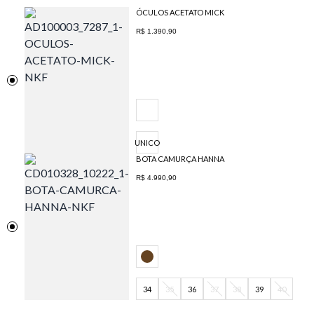
ÓCULOS ACETATO MICK
R$ 1.390,90
UNICO
BOTA CAMURÇA HANNA
R$ 4.990,90
34
35
36
37
38
39
40