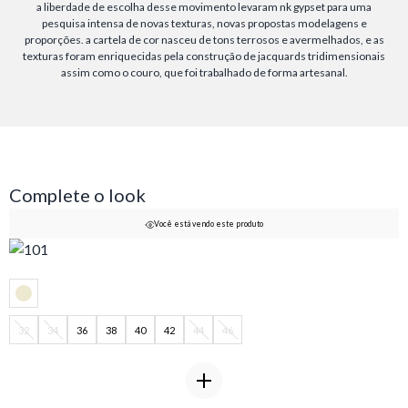
a liberdade de escolha desse movimento levaram nk gypset para uma
pesquisa intensa de novas texturas, novas propostas modelagens e
proporções. a cartela de cor nasceu de tons terrosos e avermelhados, e as
texturas foram enriquecidas pela construção de jacquards tridimensionais
assim como o couro, que foi trabalhado de forma artesanal.
Complete o look
Você está vendo este produto
32
34
36
38
40
42
44
46