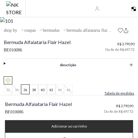
shop by
roupas
bermudas
bermuda alfaiataria flair hazel
Bermuda Alfaiataria Flair Hazel
R$ 2.790,90
Ou 4x de R$ 697.72
BE010086
descrição
32
34
36
38
40
42
44
46
Tabela de medidas
Bermuda Alfaiataria Flair Hazel
R$ 2.790,90
Ou 4x de R$ 697.72
BE010086
Adicionar ao carrinho