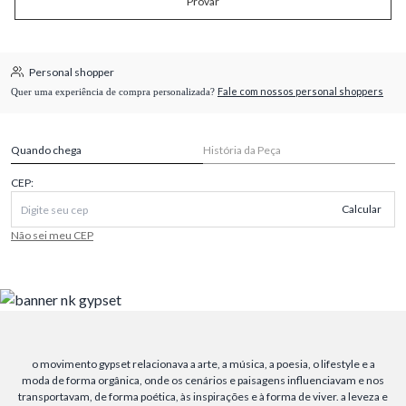
Provar
Personal shopper
Fale com nossos personal shoppers
Quer uma experiência de compra personalizada?
Quando chega
História da Peça
CEP:
Calcular
Não sei meu CEP
o movimento gypset relacionava a arte, a música, a poesia, o lifestyle e a
moda de forma orgânica, onde os cenários e paisagens influenciavam e nos
transportavam, de forma poética, às inspirações e à forma de viver. a leveza e