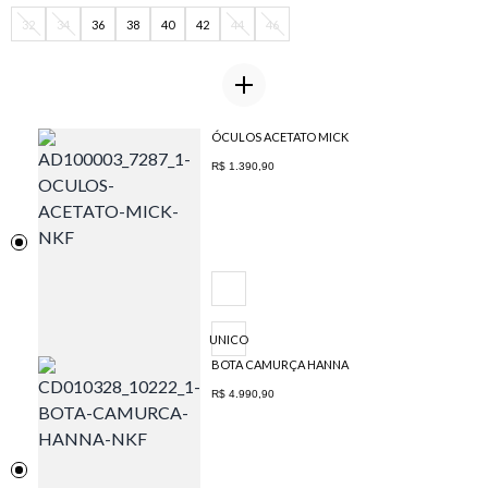
32
34
36
38
40
42
44
46
ÓCULOS ACETATO MICK
R$ 1.390,90
UNICO
BOTA CAMURÇA HANNA
R$ 4.990,90