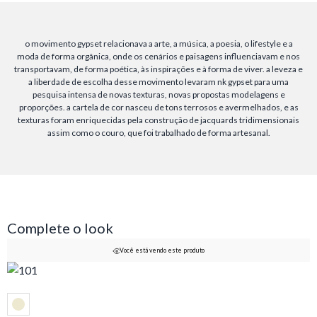
o movimento gypset relacionava a arte, a música, a poesia, o lifestyle e a
moda de forma orgânica, onde os cenários e paisagens influenciavam e nos
transportavam, de forma poética, às inspirações e à forma de viver. a leveza e
a liberdade de escolha desse movimento levaram nk gypset para uma
pesquisa intensa de novas texturas, novas propostas modelagens e
proporções. a cartela de cor nasceu de tons terrosos e avermelhados, e as
texturas foram enriquecidas pela construção de jacquards tridimensionais
assim como o couro, que foi trabalhado de forma artesanal.
Complete o look
Você está vendo este produto