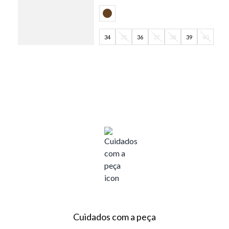
34
35
36
37
38
39
40
Cuidados com a peça