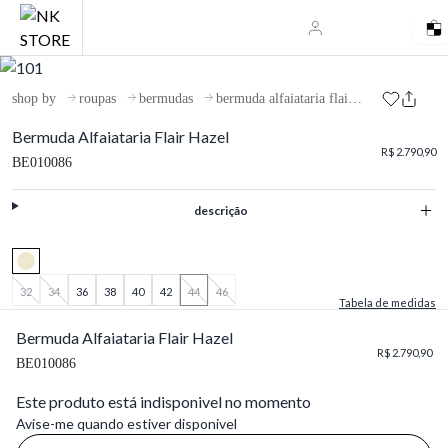
shop by
roupas
bermudas
bermuda alfaiataria flair hazel
Bermuda Alfaiataria Flair Hazel
R$ 2.790,90
BE010086
descrição
32
34
36
38
40
42
44
46
Tabela de medidas
Bermuda Alfaiataria Flair Hazel
R$ 2.790,90
BE010086
Este produto está indisponivel no momento
Avise-me quando estiver disponivel