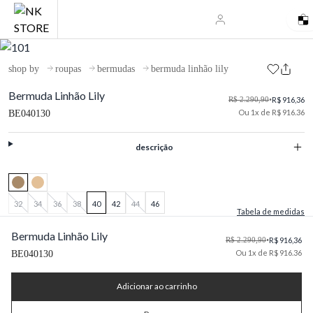
shop by
roupas
bermudas
bermuda linhão lily
Bermuda Linhão Lily
R$ 2.290,90
•
R$ 916,36
Ou 1x de R$ 916.36
BE040130
descrição
32
34
36
38
40
42
44
46
Tabela de medidas
Bermuda Linhão Lily
R$ 2.290,90
•
R$ 916,36
Ou 1x de R$ 916.36
BE040130
Adicionar ao carrinho