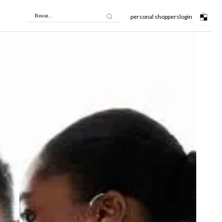
personal shoppers
login
Buscar...