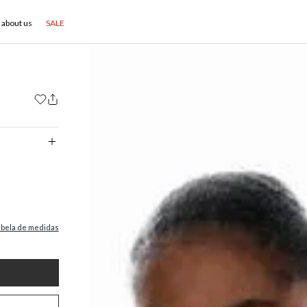
about us
SALE
abela de medidas