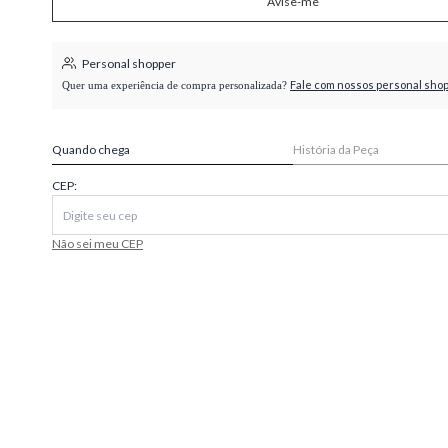
Avise-me
higienópolis
Personal shopper
Fale com nossos personal sho
Quer uma experiência de compra personalizada?
Quando chega
História da Peça
CEP:
Não sei meu CEP