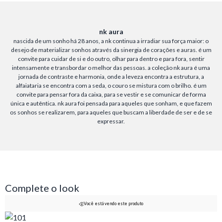
nk aura
nascida de um sonho há 28 anos, a nk continua a irradiar sua força maior: o
desejo de materializar sonhos através da sinergia de corações e auras. é um
convite para cuidar de si e do outro, olhar para dentro e para fora, sentir
intensamente e transbordar o melhor das pessoas. a coleção nk aura é uma
jornada de contraste e harmonia, onde a leveza encontra a estrutura, a
alfaiataria se encontra com a seda, o couro se mistura com o brilho. é um
convite para pensar fora da caixa, para se vestir e se comunicar de forma
única e autêntica. nk aura foi pensada para aqueles que sonham, e que fazem
os sonhos se realizarem, para aqueles que buscam a liberdade de ser e de se
expressar.
Complete o look
Você está vendo este produto