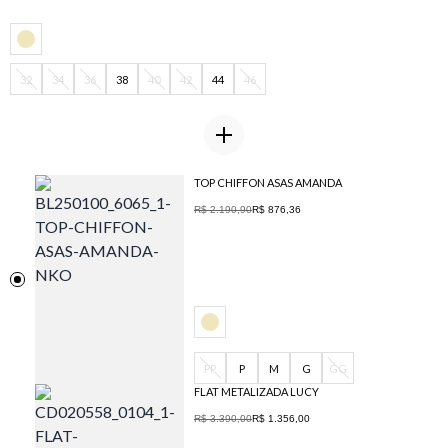
32
34
36
38
40
42
44
46
TOP CHIFFON ASAS AMANDA
R$ 2.190,90
R$ 876,36
PP
P
M
G
GG
FLAT METALIZADA LUCY
R$ 3.390,00
R$ 1.356,00