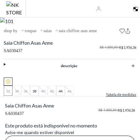
shop by
roupas
saias
saia chiffon asas anne
Saia Chiffon Asas Anne
R$ 4.890,90
•
R$ 1.956,36
SA030437
descrição
32
34
36
38
40
42
44
46
Tabela de medidas
Saia Chiffon Asas Anne
R$ 4.890,90
•
R$ 1.956,36
SA030437
Este produto está indisponivel no momento
Avise-me quando estiver disponivel