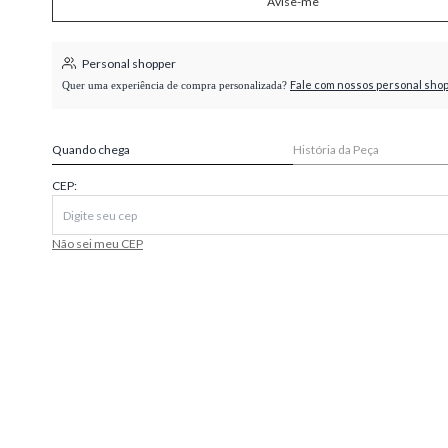
Avise-me
higienópolis
Personal shopper
Fale com nossos personal sho
Quer uma experiência de compra personalizada?
Quando chega
História da Peça
CEP:
Não sei meu CEP