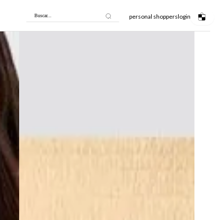
personal shoppers
login
Buscar...