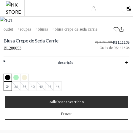
outlet
roupas
blusas
blusa crepe de seda carrie
Blusa Crepe de Seda Carrie
R$ 2.790,90
•
R$ 1.116,36
Ou 1x de R$ 1116.36
BL280053
descrição
34
36
38
40
42
44
46
Adicionar ao carrinho
Provar