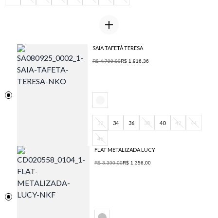
SAIA TAFETÁ TERESA
R$ 4.790,90
R$ 1.916,36
32
34
36
38
40
42
44
46
FLAT METALIZADA LUCY
R$ 3.390,00
R$ 1.356,00