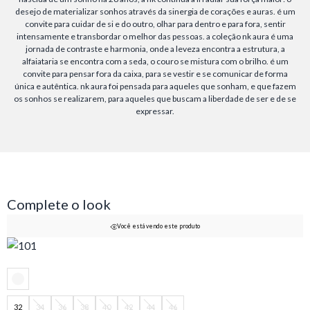
desejo de materializar sonhos através da sinergia de corações e auras. é um
convite para cuidar de si e do outro, olhar para dentro e para fora, sentir
intensamente e transbordar o melhor das pessoas. a coleção nk aura é uma
jornada de contraste e harmonia, onde a leveza encontra a estrutura, a
alfaiataria se encontra com a seda, o couro se mistura com o brilho. é um
convite para pensar fora da caixa, para se vestir e se comunicar de forma
única e autêntica. nk aura foi pensada para aqueles que sonham, e que fazem
os sonhos se realizarem, para aqueles que buscam a liberdade de ser e de se
expressar.
Complete o look
Você está vendo este produto
32
34
36
38
40
42
44
46