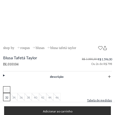
shop by
roupas
blusas
blusa tafetá taylor
Blusa Tafetá Taylor
R$ 3.990,00
•
R$ 1.596,00
Ou 2x de R$ 798
BL010104
descrição
32
34
36
38
40
42
44
46
Tabela de medidas
Adicionar ao carrinho