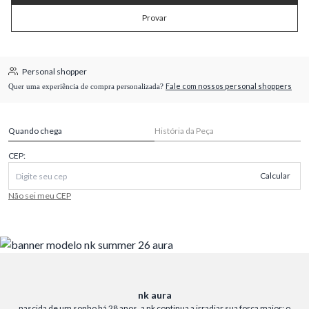
Provar
Personal shopper
Fale com nossos personal shoppers
Quer uma experiência de compra personalizada?
Quando chega
História da Peça
CEP:
Calcular
Não sei meu CEP
nk aura
nascida de um sonho há 28 anos, a nk continua a irradiar sua força maior: o