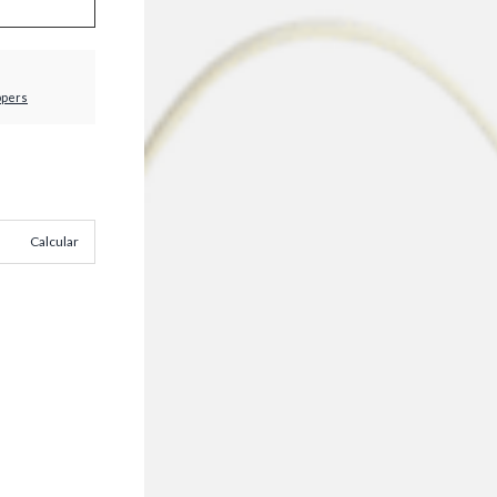
ppers
Calcular