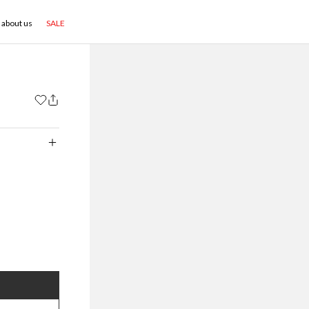
about us
SALE