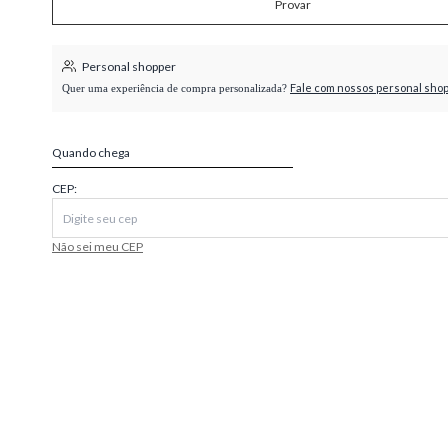
Provar
higienópolis
Personal shopper
Fale com nossos personal sho
Quer uma experiência de compra personalizada?
Quando chega
CEP:
Não sei meu CEP