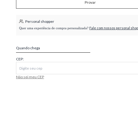
Provar
higienópolis
Personal shopper
Fale com nossos personal sho
Quer uma experiência de compra personalizada?
Quando chega
CEP:
Não sei meu CEP