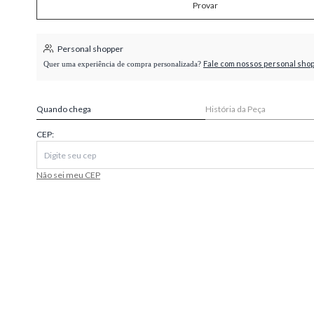
Provar
higienópolis
Personal shopper
Fale com nossos personal sho
Quer uma experiência de compra personalizada?
Quando chega
História da Peça
CEP:
Não sei meu CEP