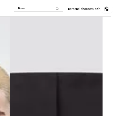
personal shoppers
login
Buscar...