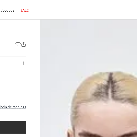
about us
SALE
abela de medidas