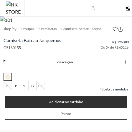
shop by
roupas
camisetas
camiseta bateau jacquemus
Camiseta Bateau Jacquemus
R$ 3.260,80
Ou 5x de R$ 652.16
CS130155
descrição
PP
P
M
G
GG
Tabela de medidas
Adicionar ao carrinho
Provar