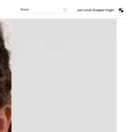
personal shoppers
login
Buscar...