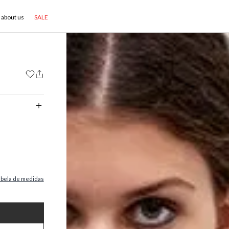
about us
SALE
abela de medidas