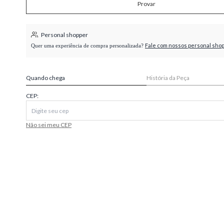
Provar
higienópolis
Personal shopper
Fale com nossos personal sho
Quer uma experiência de compra personalizada?
Quando chega
História da Peça
CEP:
Não sei meu CEP