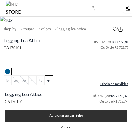
shop by
roupas
calças
legging lea attico
Legging Lea Attico
R$ 5.420,80
•
R$ 2.168,32
Ou 3x de R$ 722.77
CA130101
34
36
38
40
42
44
Tabela de medidas
Legging Lea Attico
R$ 5.420,80
•
R$ 2.168,32
Ou 3x de R$ 722.77
CA130101
Adicionar ao carrinho
Provar