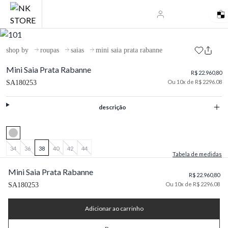
shop by
roupas
saias
mini saia prata rabanne
Mini Saia Prata Rabanne
R$ 22.960,80
Ou 10x de R$ 2296.08
SA180253
descrição
34
36
38
40
42
44
Tabela de medidas
Mini Saia Prata Rabanne
R$ 22.960,80
Ou 10x de R$ 2296.08
SA180253
Adicionar ao carrinho