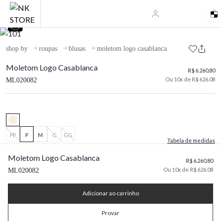
shop by
roupas
blusas
moletom logo casablanca
Moletom Logo Casablanca
R$ 6.260,80
Ou 10x de R$ 626.08
ML020082
PP
P
M
G
GG
Tabela de medidas
Moletom Logo Casablanca
R$ 6.260,80
Ou 10x de R$ 626.08
ML020082
Adicionar ao carrinho
Provar