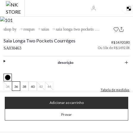
shop by
roupas
saias
saia longa two pockets courrèges
Saia Longa Two Pockets Courrèges
R$ 14.920,80
Ou 10x de R$ 1492.08
SA030463
descrição
34
36
38
40
42
44
Tabela de medidas
Adicionar ao carrinho
Provar