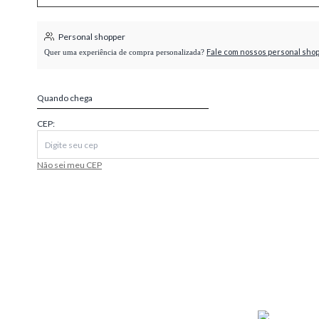
higienópolis
Personal shopper
Fale com nossos personal sho
Quer uma experiência de compra personalizada?
Quando chega
CEP:
Não sei meu CEP