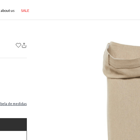
about us
SALE
abela de medidas