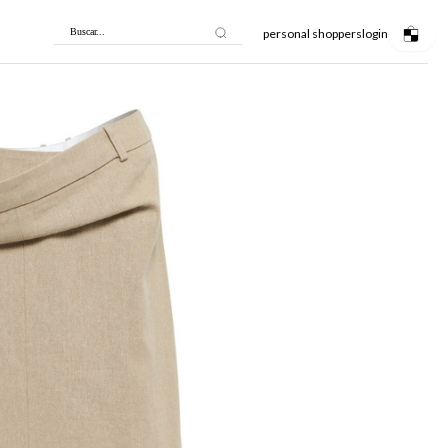
personal shoppers
login
Buscar...