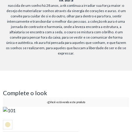
nascida de um sonho há 28 anos, a nk continua a irradiar sua força maior: o
desejo de materializar sonhos através da sinergia de corações e auras. é um
convite para cuidar de si e do outro, olhar para dentro e para fora, sentir
intensamente e transbordar o melhor das pessoas. a coleção nk aura é uma
jornada de contraste e harmonia, onde a leveza encontra a estrutura, a
alfaiataria se encontra com a seda, o couro se mistura com o brilho. é um
convite para pensar fora da caixa, para se vestir e se comunicar de forma
única e autêntica. nk aura foi pensada para aqueles que sonham, e que fazem
os sonhos se realizarem, para aqueles que buscam a liberdade de ser e de se
expressar.
Complete o look
Você está vendo este produto