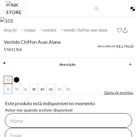
shop by
roupas
vestidos
vestido chiffon asas alana
Vestido Chiffon Asas Alana
R$ 6.990,00
•
R$ 2.796,00
VS011364
descrição
32
34
36
38
40
42
44
46
Tabela de medidas
Este produto está indisponivel no momento
Avise-me quando estiver disponivel