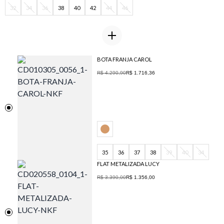
32
34
36
38
40
42
44
46
BOTA FRANJA CAROL
R$ 4.290,90
R$ 1.716,36
35
36
37
38
39
40
34
FLAT METALIZADA LUCY
R$ 3.390,00
R$ 1.356,00