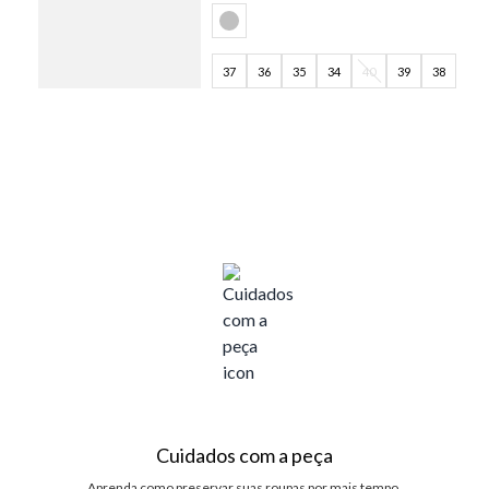
37
36
35
34
40
39
38
Cuidados com a peça
Aprenda como preservar suas roupas por mais tempo.