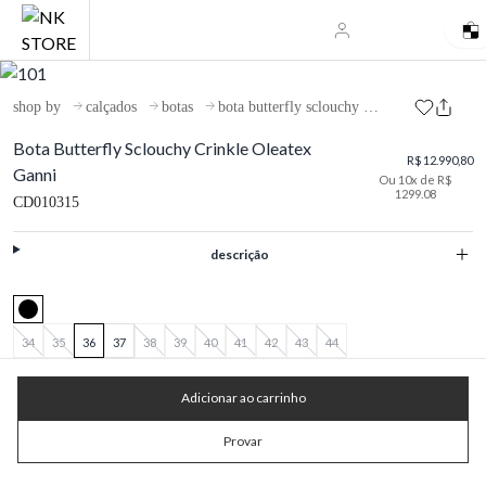
shop by
calçados
botas
bota butterfly sclouchy crinkle oleatex ganni
Bota Butterfly Sclouchy Crinkle Oleatex
R$ 12.990,80
Ganni
Ou 10x de R$
1299.08
CD010315
descrição
34
35
36
37
38
39
40
41
42
43
44
Adicionar ao carrinho
Provar