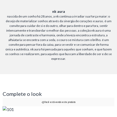
nk aura
nascida de um sonho há 28 anos, a nk continua a irradiar sua força maior: o
desejo de materializar sonhos através da sinergia de corações e auras. é um
convite para cuidar de si e do outro, olhar para dentro e para fora, sentir
intensamente e transbordar o melhor das pessoas. a coleção nk aura é uma
jornada de contraste e harmonia, onde a leveza encontra a estrutura, a
alfaiataria se encontra com a seda, o couro se mistura com o brilho. é um
convite para pensar fora da caixa, para se vestir e se comunicar de forma
única e autêntica. nk aura foi pensada para aqueles que sonham, e que fazem
os sonhos se realizarem, para aqueles que buscam a liberdade de ser e de se
expressar.
Complete o look
Você está vendo este produto