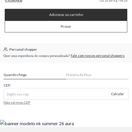
Ou 2x de R$ 798.18
SA080908
Adicionar ao carrinho
Provar
Personal shopper
Fale com nossos personal shoppers
Quer uma experiência de compra personalizada?
Quando chega
História da Peça
CEP:
Calcular
Não sei meu CEP