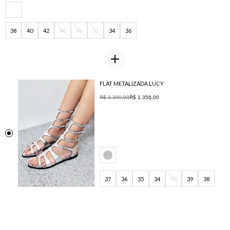
38
40
42
44
46
32
34
36
FLAT METALIZADA LUCY
R$ 3.390,00
R$ 1.356,00
37
36
35
34
40
39
38