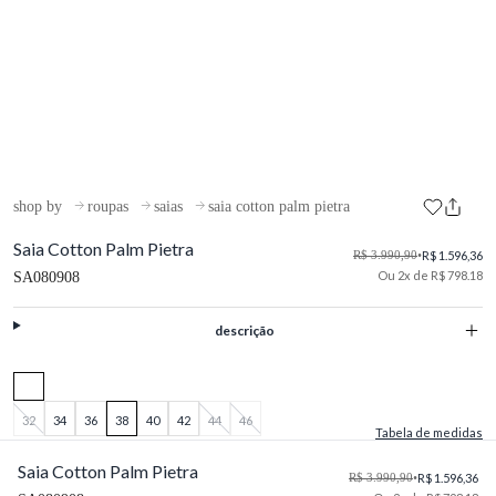
shop by
roupas
saias
saia cotton palm pietra
Saia Cotton Palm Pietra
R$ 3.990,90
•
R$ 1.596,36
Ou 2x de R$ 798.18
SA080908
descrição
32
34
36
38
40
42
44
46
Tabela de medidas
Saia Cotton Palm Pietra
R$ 3.990,90
•
R$ 1.596,36