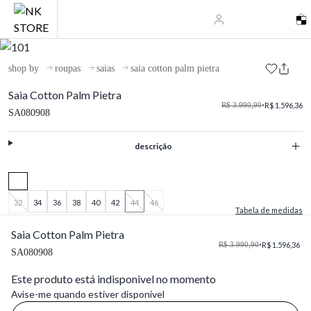
shop by
roupas
saias
saia cotton palm pietra
Saia Cotton Palm Pietra
R$ 3.990,90
•
R$ 1.596,36
SA080908
descrição
32
34
36
38
40
42
44
46
Tabela de medidas
Saia Cotton Palm Pietra
R$ 3.990,90
•
R$ 1.596,36
SA080908
Este produto está indisponivel no momento
Avise-me quando estiver disponivel