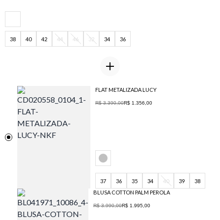
38
40
42
44
46
32
34
36
FLAT METALIZADA LUCY
R$ 3.390,00
R$ 1.356,00
37
36
35
34
40
39
38
BLUSA COTTON PALM PEROLA
R$ 3.990,00
R$ 1.995,00