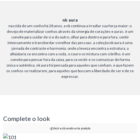
nk aura
nascida de um sonho há 28 anos, a nk continua a irradiar sua força maior: o
desejo de materializar sonhos através da sinergia de corações e auras. é um
convite para cuidar de si e do outro, olhar para dentro e para fora, sentir
intensamente e transbordar o melhor das pessoas. a coleção nk aura é uma
jornada de contraste e harmonia, onde a leveza encontra a estrutura, a
alfaiataria se encontra com a seda, o couro se mistura com o brilho. é um
convite para pensar fora da caixa, para se vestir e se comunicar de forma
única e autêntica. nk aura foi pensada para aqueles que sonham, e que fazem
os sonhos se realizarem, para aqueles que buscam a liberdade de ser e de se
expressar.
Complete o look
Você está vendo este produto