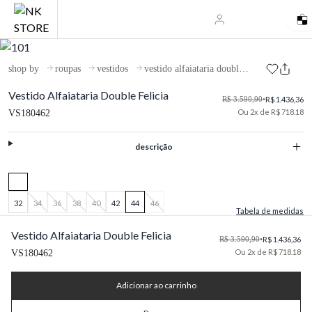
shop by
roupas
vestidos
vestido alfaiataria double felicia
Vestido Alfaiataria Double Felicia
R$ 3.590,90
•
R$ 1.436,36
Ou 2x de R$ 718.18
VS180462
descrição
32
34
36
38
40
42
44
46
Tabela de medidas
Vestido Alfaiataria Double Felicia
R$ 3.590,90
•
R$ 1.436,36
Ou 2x de R$ 718.18
VS180462
Adicionar ao carrinho