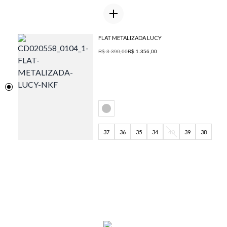
FLAT METALIZADA LUCY
R$ 3.390,00
R$ 1.356,00
37
36
35
34
40
39
38