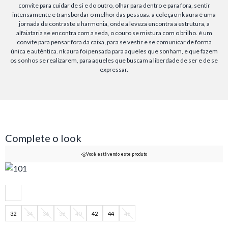
convite para cuidar de si e do outro, olhar para dentro e para fora, sentir
intensamente e transbordar o melhor das pessoas. a coleção nk aura é uma
jornada de contraste e harmonia, onde a leveza encontra a estrutura, a
alfaiataria se encontra com a seda, o couro se mistura com o brilho. é um
convite para pensar fora da caixa, para se vestir e se comunicar de forma
única e autêntica. nk aura foi pensada para aqueles que sonham, e que fazem
os sonhos se realizarem, para aqueles que buscam a liberdade de ser e de se
expressar.
Complete o look
Você está vendo este produto
32
34
36
38
40
42
44
46